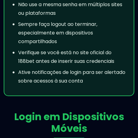
Não use a mesma senha em múltiplos sites
ou plataformas
Sempre faça logout ao terminar,
especialmente em dispositivos
compartilhados
Verifique se você está no site oficial do
188bet antes de inserir suas credenciais
Ative notificações de login para ser alertado
sobre acessos à sua conta
Login em Dispositivos
Móveis