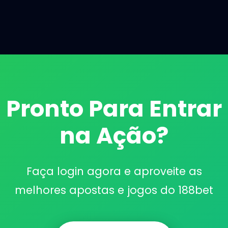
Pronto Para Entrar
na Ação?
Faça login agora e aproveite as
melhores apostas e jogos do 188bet