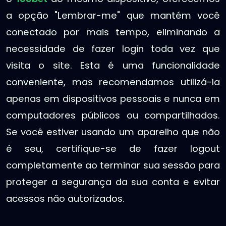
a opção "Lembrar-me" que mantém você
conectado por mais tempo, eliminando a
necessidade de fazer login toda vez que
visita o site. Esta é uma funcionalidade
conveniente, mas recomendamos utilizá-la
apenas em dispositivos pessoais e nunca em
computadores públicos ou compartilhados.
Se você estiver usando um aparelho que não
é seu, certifique-se de fazer logout
completamente ao terminar sua sessão para
proteger a segurança da sua conta e evitar
acessos não autorizados.