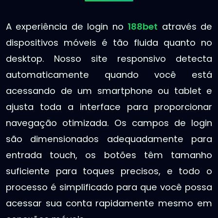
A experiência de login no
188bet
através de
dispositivos móveis é tão fluida quanto no
desktop. Nosso site responsivo detecta
automaticamente quando você está
acessando de um smartphone ou tablet e
ajusta toda a interface para proporcionar
navegação otimizada. Os campos de login
são dimensionados adequadamente para
entrada touch, os botões têm tamanho
suficiente para toques precisos, e todo o
processo é simplificado para que você possa
acessar sua conta rapidamente mesmo em