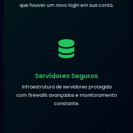
que houver um novo login em sua conta.
Servidores Seguros
Infraestrutura de servidores protegida
com firewalls avançados e monitoramento
constante.