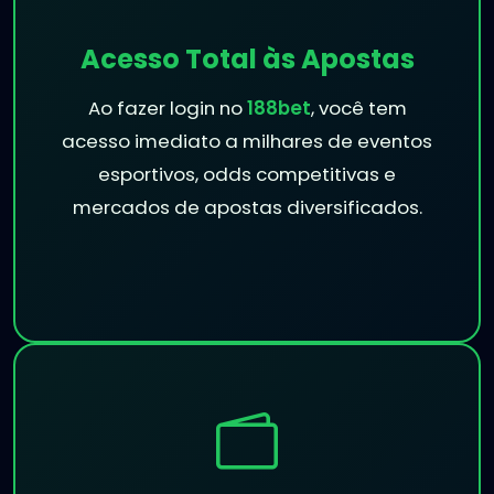
Acesso Total às Apostas
Ao fazer login no
188bet
, você tem
acesso imediato a milhares de eventos
esportivos, odds competitivas e
mercados de apostas diversificados.