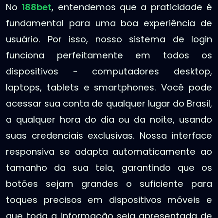
No
188bet
, entendemos que a praticidade é
fundamental para uma boa experiência de
usuário. Por isso, nosso sistema de login
funciona perfeitamente em todos os
dispositivos - computadores desktop,
laptops, tablets e smartphones. Você pode
acessar sua conta de qualquer lugar do Brasil,
a qualquer hora do dia ou da noite, usando
suas credenciais exclusivas. Nossa interface
responsiva se adapta automaticamente ao
tamanho da sua tela, garantindo que os
botões sejam grandes o suficiente para
toques precisos em dispositivos móveis e
que toda a informação seja apresentada de