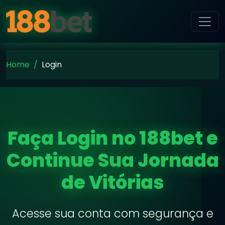
Home
Login
Faça Login no 188bet e
Continue Sua Jornada
de Vitórias
Acesse sua conta com segurança e