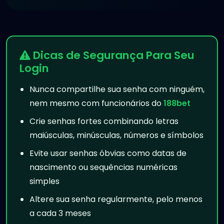
Dicas de Segurança Para Seu
Login
Nunca compartilhe sua senha com ninguém,
nem mesmo com funcionários do
188bet
Crie senhas fortes combinando letras
maiúsculas, minúsculas, números e símbolos
Evite usar senhas óbvias como datas de
nascimento ou sequências numéricas
simples
Altere sua senha regularmente, pelo menos
a cada 3 meses