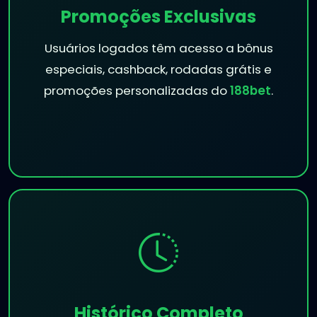
Promoções Exclusivas
Usuários logados têm acesso a bônus
especiais, cashback, rodadas grátis e
promoções personalizadas do
188bet
.
Histórico Completo